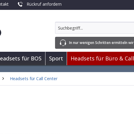
takt
Rückruf anfordern
In nur wenigen Schritten ermitteln wir
eadsets für BOS
Sport
Headsets für Büro & Cal
Headsets für Call Center