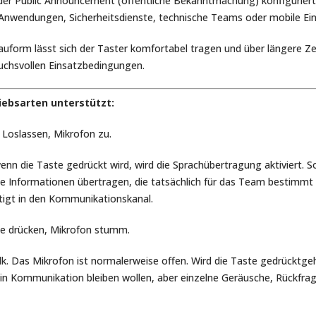
der Public Announcement (öffentliche Bekanntmachung) konfiguriert
le Anwendungen, Sicherheitsdienste, technische Teams oder mobile Ei
uform lässt sich der Taster komfortabel tragen und über längere Z
ruchsvollen Einsatzbedingungen.
iebsarten unterstützt:
 Loslassen, Mikrofon zu.
nn die Taste gedrückt wird, wird die Sprachübertragung aktiviert. So
e Informationen übertragen, die tatsächlich für das Team bestimm
igt in den Kommunikationskanal.
te drücken, Mikrofon stumm.
k. Das Mikrofon ist normalerweise offen. Wird die Taste gedrücktg
ft in Kommunikation bleiben wollen, aber einzelne Geräusche, Rückf