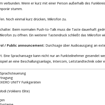
am verbunden. Wenn er kurz mit einer Person außerhalb des Funkkrei
temporär stumm.
fen. Noch einmal kurz drücken, Mikrofon zu.
sschalter. Beim normalen Push-to-Talk muss die Taste dauerhaft ged
Mikrofon zu öffnen. Ein weiterer Tastendruck schließt das Mikrofon w
rol / Public announcement:
Durchsage über Audioausgang an exte
t. Eine Sprachansage kann nicht nur an Funkteilnehmer gesendet we
piel an eine Beschallungsanlage, Intercom, Leitstandtechnik oder 
 Sprachsteuerung
rtragung
OKKERO UNITY Funkgeräten
odi (Vokkero Elite)
gen
 Systeme