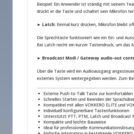
Beispiel: Ein Anwender ist ständig mit seinem Te
drückt er die Taste und schaltet sein Mikrofon 
► Latch:
Einmal kurz drücken, Mikrofon bleibt of
Die Sprechtaste funktioniert wie ein Ein- und Au
Bei Latch reicht ein kurzer Tastendruck, um das 
►
Broadcast Modi / Gateway audio-out cont
Über die Taste wird ein Audioausgang angesteuer
externes System weitergegeben werden. Zum Beis
Externe Push-to-Talk Taste zur komfortablen
Schnelles Starten und Beenden der Sprachübe
Kompatibel mit allen VOKKERO ELITE und V
Individuell konfigurierbare Tastenfunktionen
Unterstützt PTT, PTM, Latch und Broadcast M
Kompakte und leichte Bauweise
Ideal für professionelle Kommunikationslösun
Einfache Integration in bestehende VOKKERO