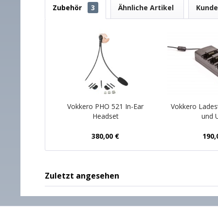
Zubehör
3
Ähnliche Artikel
Kunde
Vokkero PHO 521 In-Ear
Vokkero Ladesta
Headset
und U
380,00 €
190,
Zuletzt angesehen