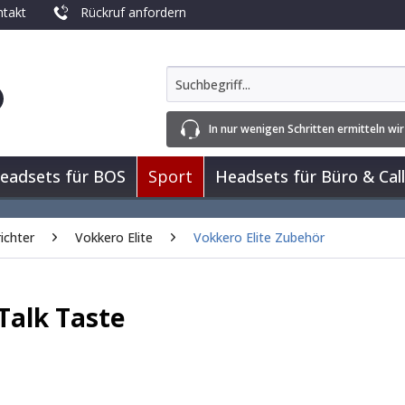
takt
Rückruf anfordern
In nur wenigen Schritten ermitteln wir
eadsets für BOS
Sport
Headsets für Büro & Call
ichter
Vokkero Elite
Vokkero Elite Zubehör
Talk Taste