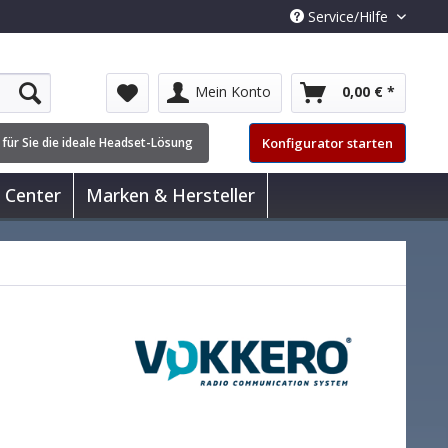
Service/Hilfe
Mein Konto
0,00 € *
Konfigurator starten
 für Sie die ideale Headset-Lösung
 Center
Marken & Hersteller