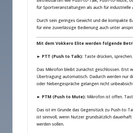
Betriebsarten wie Push-to-Talk, Push-to-Mute, o
für Sportveranstaltungen als auch für industriel
Durch sein geringes Gewicht und die kompakte Ba
für eine zuverlässige Bedienung auch unter ansp
Mit dem Vokkero Elite werden folgende Betr
►
PTT (Push to Talk):
Taste drücken, sprechen.
Das Mikrofon bleibt zunächst geschlossen. Erst we
Übertragung automatisch. Dadurch werden nur di
oder Nebengespräche gelangen nicht unbeabsicht
►
PTM (Push to Mute):
Mikrofon ist offen. Tas
Das ist im Grunde das Gegenstück zu Push-to-Tal
ist sinnvoll, wenn Nutzer grundsätzlich dauerha
werden sollen.