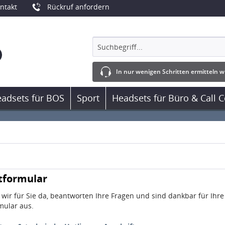
ntakt
Rückruf anfordern
In nur wenigen Schritten ermitteln wi
adsets für BOS
Sport
Headsets für Büro & Call C
tformular
 wir für Sie da, beantworten Ihre Fragen und sind dankbar für Ihre
mular aus.