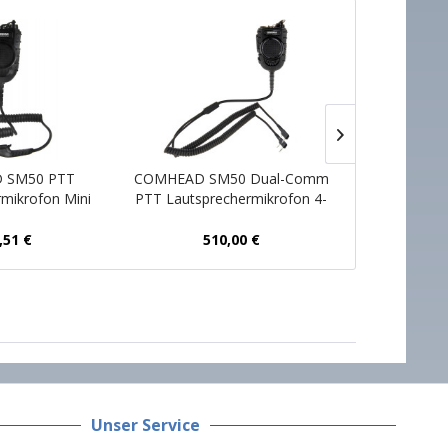
NEU
 SM50 PTT
COMHEAD SM50 Dual-Comm
COMHEA
rmikrofon Mini
PTT Lautsprechermikrofon 4-
Lautspre
CAI
Pin Nexus 2x Kenwood
Motorola
,51 €
510,00 €
31
Unser Service