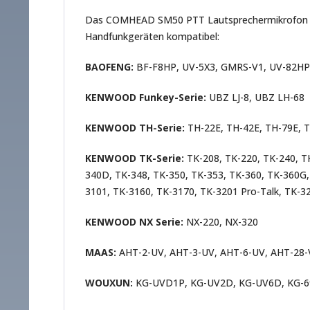
Das COMHEAD SM50 PTT Lautsprechermikrofon Ken
Handfunkgeräten kompatibel:
BAOFENG:
BF-F8HP, UV-5X3, GMRS-V1, UV-82HP,
KENWOOD Funkey-Serie:
UBZ LJ-8, UBZ LH-68
KENWOOD TH-Serie:
TH-22E, TH-42E, TH-79E, 
KENWOOD TK-Serie:
TK-208, TK-220, TK-240, T
340D, TK-348, TK-350, TK-353, TK-360, TK-360G,
3101, TK-3160, TK-3170, TK-3201 Pro-Talk, TK-3
KENWOOD NX Serie:
NX-220, NX-320
MAAS:
AHT-2-UV, AHT-3-UV, AHT-6-UV, AHT-28-V,
WOUXUN:
KG-UVD1P, KG-UV2D, KG-UV6D, KG-6