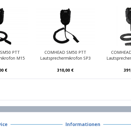
SM50 PTT
COMHEAD SM50 PTT
COMHEAD
mikrofon M15
Lautsprechermikrofon SP3
Lautspreche
G
00 €
310,00 €
391
ice
Informationen