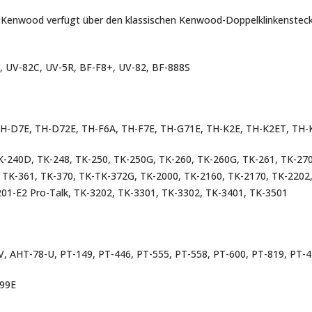
wood verfügt über den klassischen Kenwood-Doppelklinkenstecker
 UV-82C, UV-5R, BF-F8+, UV-82, BF-888S
TH-D7E, TH-D72E, TH-F6A, TH-F7E, TH-G71E, TH-K2E, TH-K2ET, TH-
K-240D, TK-248, TK-250, TK-250G, TK-260, TK-260G, TK-261, TK-270
 TK-361, TK-370, TK-TK-372G, TK-2000, TK-2160, TK-2170, TK-2202,
201-E2 Pro-Talk, TK-3202, TK-3301, TK-3302, TK-3401, TK-3501
 AHT-78-U, PT-149, PT-446, PT-555, PT-558, PT-600, PT-819, PT-
99E