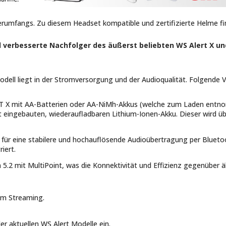
ferumfangs. Zu diesem Headset kompatible und zertifizierte Helme fi
d verbesserte Nachfolger des äußerst beliebten WS Alert X un
ell liegt in der Stromversorgung und der Audioqualität. Folgende 
 X mit AA-Batterien oder AA-NiMh-Akkus (welche zum Laden entn
 eingebauten, wiederaufladbaren Lithium-Ionen-Akku. Dieser wird ü
ür eine stabilere und hochauflösende Audioübertragung per Bluetoo
iert.
 5.2 mit MultiPoint, was die Konnektivität und Effizienz gegenüber ä
vem Streaming.
der aktuellen WS Alert Modelle ein.