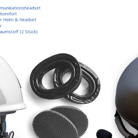
mmunikationsheadset
ekomfort
ür Helm & Headset
r
umstoff (2 Stück)