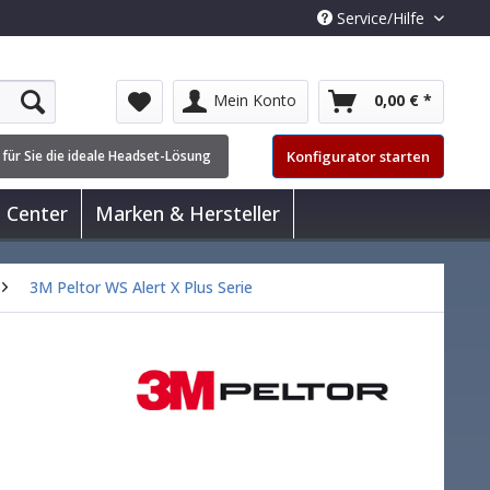
Service/Hilfe
Mein Konto
0,00 € *
Konfigurator starten
 für Sie die ideale Headset-Lösung
l Center
Marken & Hersteller
3M Peltor WS Alert X Plus Serie