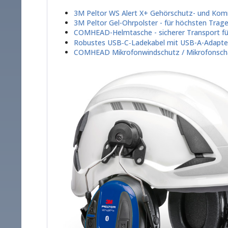
3M Peltor WS Alert X+ Gehörschutz- und Ko
3M Peltor Gel-Ohrpolster - für höchsten Trag
COMHEAD-Helmtasche - sicherer Transport f
Robustes USB‑C‑Ladekabel mit USB-A-Adapte
COMHEAD Mikrofonwindschutz / Mikrofonscha