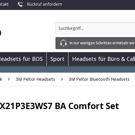
takt
Rückruf anfordern
In nur wenigen Schritten ermitteln wir
eadsets für BOS
Sport
Headsets für Büro & Cal
rk
3M Peltor Headsets
3M Peltor Bluetooth Headsets
RX21P3E3WS7 BA Comfort Set