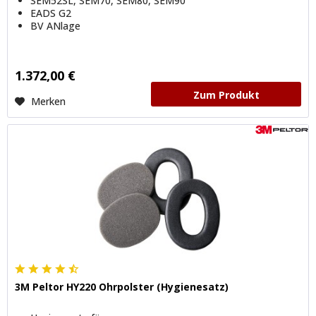
SEM52SL, SEM70, SEM80, SEM90
EADS G2
BV ANlage
1.372,00 €
Zum Produkt
Merken
3M Peltor HY220 Ohrpolster (Hygienesatz)