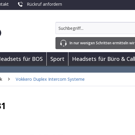
takt
Rückruf anfordern
In nur wenigen Schritten ermitteln wir
eadsets für BOS
Sport
Headsets für Büro & Cal
rk
Vokkero Duplex Intercom Systeme
31