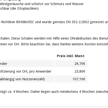
t Windgeräusche und schützt vor Schmutz und Wasser
chbar (die Otoplastiken)
-Richtlinie 89/686/EEC und wurde gemäss EN 352-2:2002 getestet u
schalen. Diese Schalen werden mit Hilfe eines Ohrabdruckes des Benu
Ihnen vor Ort. Bitte beachten Sie, dass hierbei weitere Kosten entste
Preis inkl. Mwst
.
ender
29,75€
fizierung vor Ort, pro Anwender
23,80€
nabhängig von Nutzeranzahl)
107,10€
trägt ca. 4 Wochen. Daher liegen auch mindestens 4 Wochen zwisch