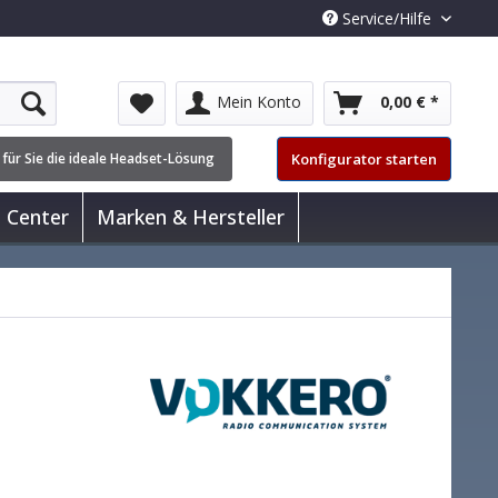
Service/Hilfe
Mein Konto
0,00 € *
Konfigurator starten
 für Sie die ideale Headset-Lösung
l Center
Marken & Hersteller