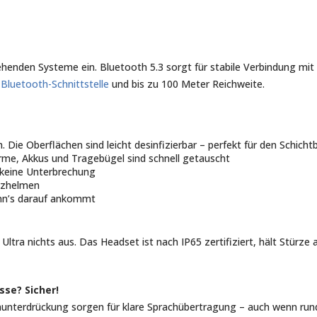
ehenden Systeme ein. Bluetooth 5.3 sorgt für stabile Verbindung mit 
Bluetooth-Schnittstelle
und bis zu 100 Meter Reichweite.
Die Oberflächen sind leicht desinfizierbar – perfekt für den Schichtb
rme, Akkus und Tragebügel sind schnell getauscht
 keine Unterbrechung
utzhelmen
enn’s darauf ankommt
ra nichts aus. Das Headset ist nach IP65 zertifiziert, hält Stürze a
sse? Sicher!
nterdrückung sorgen für klare Sprachübertragung – auch wenn rund