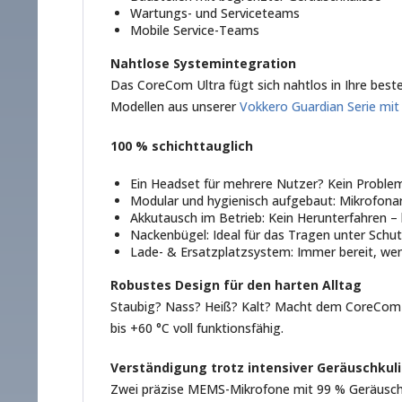
Wartungs- und Serviceteams
Mobile Service-Teams
Nahtlose Systemintegration
Das CoreCom Ultra fügt sich nahtlos in Ihre best
Modellen aus unserer
Vokkero Guardian Serie mit 
100 % schichttauglich
Ein Headset für mehrere Nutzer? Kein Problem. 
Modular und hygienisch aufgebaut: Mikrofona
Akkutausch im Betrieb: Kein Herunterfahren –
Nackenbügel: Ideal für das Tragen unter Sch
Lade- & Ersatzplatzsystem: Immer bereit, w
Robustes Design für den harten Alltag
Staubig? Nass? Heiß? Kalt? Macht dem CoreCom Ult
bis +60 °C voll funktionsfähig.
Verständigung trotz intensiver Geräuschkuli
Zwei präzise MEMS-Mikrofone mit 99 % Geräuschu