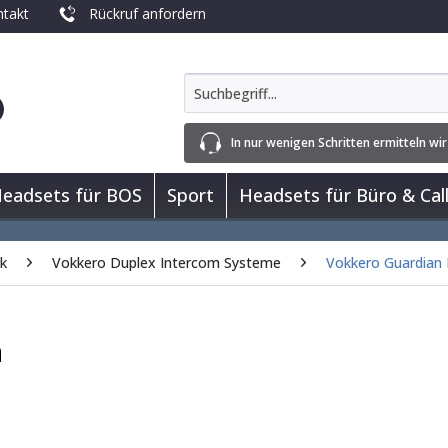
takt
Rückruf anfordern
In nur wenigen Schritten ermitteln wir
eadsets für BOS
Sport
Headsets für Büro & Cal
rk
Vokkero Duplex Intercom Systeme
Vokkero Guardian
a