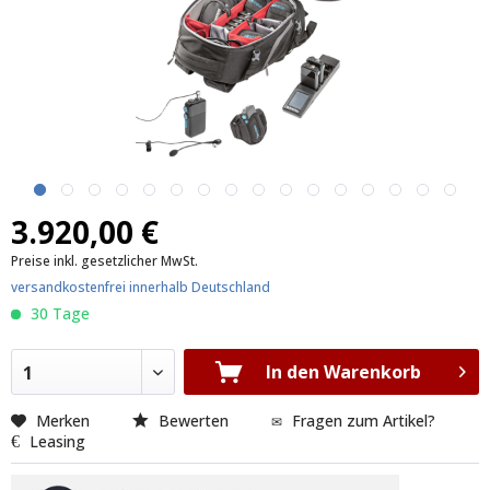
cache/production_201707131430/proxies/ShopwareProductionda10d
engine/Shopware/Components/Session/PdoSessionHandler.php
3.920,00 €
Preise inkl. gesetzlicher MwSt.
versandkostenfrei innerhalb Deutschland
30 Tage
In den Warenkorb
1
Merken
Bewerten
Fragen zum Artikel?
Leasing