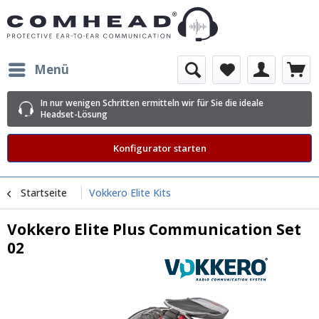
Menü
In nur wenigen Schritten ermitteln wir für Sie die ideale
Headset-Lösung
Konfigurator starten
ne/Shopware/Components/Session/PdoSessionHandler.php:560
e/Shopware/Components/Session/PdoSessionHandler.php(560):
Startseite
Vokkero Elite Kits
e/Shopware/Components/Session/PdoSessionHandler.php(291):
nHandler-
Vokkero Elite Plus Communication Set
02
nHandler-
Library/Zend/Session.php(491):
e/Shopware/Components/DependencyInjection/Bridge/Session.php(10