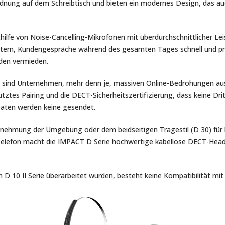
dnung auf dem Schreibtisch und bieten ein modernes Design, das auc
hilfe von Noise-Cancelling-Mikrofonen mit überdurchschnittlicher L
beitern, Kundengespräche während des gesamten Tages schnell und pro
den vermieden.
welt sind Unternehmen, mehr denn je, massiven Online-Bedrohungen a
tztes Pairing und die DECT-Sicherheitszertifizierung, dass keine Dri
Daten werden keine gesendet.
Wahrnehmung der Umgebung oder dem beidseitigen Tragestil (D 30) fü
 Telefon macht die IMPACT D Serie hochwertige kabellose DECT-Head
D 10 II Serie überarbeitet wurden, besteht keine Kompatibilität mit 