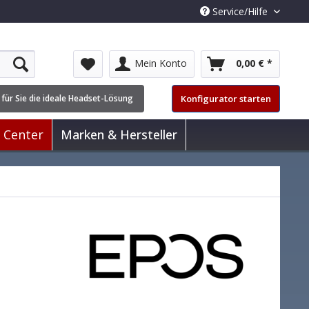
Service/Hilfe
Mein Konto
0,00 € *
Konfigurator starten
 für Sie die ideale Headset-Lösung
l Center
Marken & Hersteller