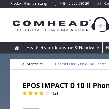
Produkt-/Fachberatung:
+49 40 500 580 20
Kon
Headsets für Industrie & Handwerk
H
Startseite
Headsets für Büro & Call Center
EPOS IMPACT D 10 II Phon
(
2
)