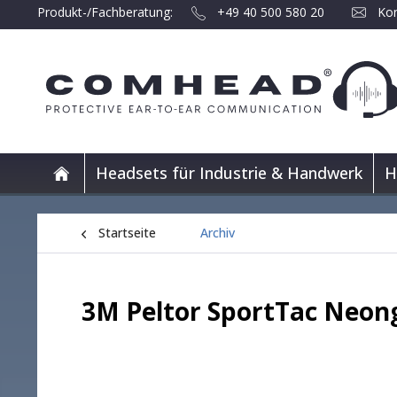
Produkt-/Fachberatung:
+49 40 500 580 20
Kon
Headsets für Industrie & Handwerk
H
Startseite
Archiv
3M Peltor SportTac Neon