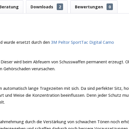
Beratung
Downloads
2
Bewertungen
0
und wurde ersetzt durch den
3M Peltor SportTac Digital Camo
h. Dieser wird beim Abfeuern von Schusswaffen permanent erzeugt. O
ten Gehörschaden verursachen.
 automatisch lange Tragezeiten mit sich. Da sind perfekter Sitz, h
 Art und Weise die Konzentration beeinflussen. Denn jeder Schutz m
lt.
 Wahrnehmung durch die Verstärkung von schwachen Tönen noch erhöht
 wiedergegeben und schaffen dadurch noch bessere Voraussetzungen