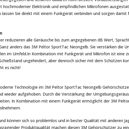
t hochmoderner Elektronik und empfindlichen Mikrofonen ausgestat
 lassen Sie direkt mit einem Funkgerät verbinden und sorgen damit
n
tzer reduzieren alle Geräusche bis zum angegebenen dB Wert, Sprac
. Ganz anders das 3M Peltor SportTac Neongelb. Sie verstärken die
en im Umfeld.In Kombination mit Funkgerät und Mikrofon ist eine 
 Schießstand ungehindert, aber dennoch sicher mit dem Schützen ko
t es nicht!
moderne Technologie im 3M Peltor SportTac Neongelb Gehörschützer
und wieder aufgehoben. Durch die Verstärkung der Umgebungsgeräusc
reiten. In Kombination mit einem Funkgerät ermöglicht der 3M Pelto
eilnehmern.
 und können sich so problemlos und in bester Qualität mit anderen J
agender Produktqualität machen diesen 3M Gehörschützer zu einem 