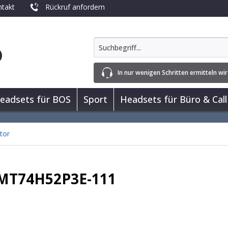
takt
Rückruf anfordern
In nur wenigen Schritten ermitteln wir
eadsets für BOS
Sport
Headsets für Büro & Call
tor
 MT74H52P3E-111