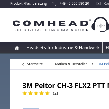
Produkt-/Fachberatung:
+49 40 500 580 20
Kon
Headsets für Industrie & Handwerk
H
Startseite
Marken & Hersteller
3M Pel
3M Peltor CH-3 FLX2 PTT
(
2
)