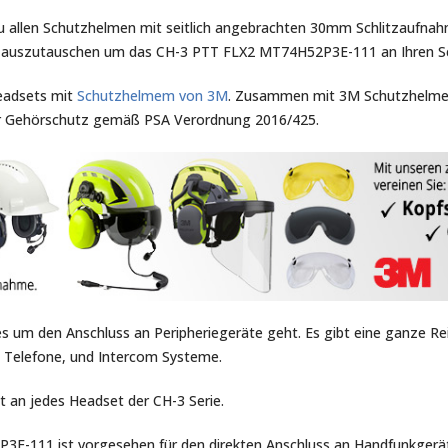
 allen Schutzhelmen mit seitlich angebrachten 30mm Schlitzaufnahm
e auszutauschen um das CH-3 PTT FLX2 MT74H52P3E-111 an Ihren Sc
eadsets mit
Schutzhelmem von 3M
. Zusammen mit 3M Schutzhelmen
ener Gehörschutz gemäß PSA Verordnung 2016/425.
 es um den Anschluss an Peripheriegeräte geht. Es gibt eine ganze R
, Telefone, und Intercom Systeme.
t an jedes Headset der CH-3 Serie.
3E-111 ist vorgesehen für den direkten Anschluss an Handfunkger