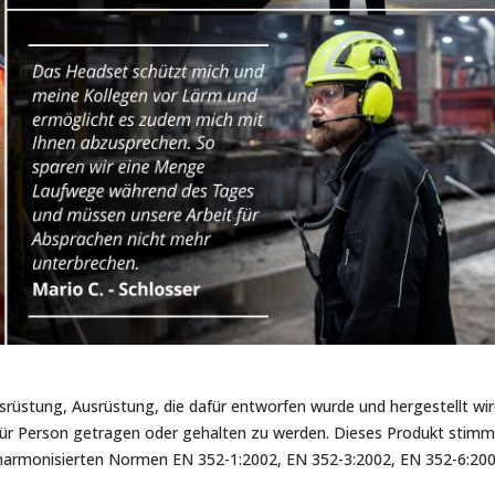
srüstung, Ausrüstung, die dafür entworfen wurde und hergestellt wird
für Person getragen oder gehalten zu werden. Dieses Produkt stim
 harmonisierten Normen EN 352-1:2002, EN 352-3:2002, EN 352-6:200