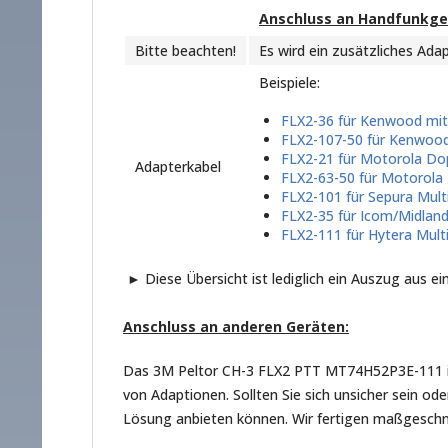
Anschluss an Handfunkge
Bitte beachten!
Es wird ein zusätzliches Ada
Beispiele:
FLX2-36 für Kenwood mit
FLX2-107-50 für Kenwood
FLX2-21 für Motorola Dop
Adapterkabel
FLX2-63-50 für Motorola
FLX2-101 für Sepura Mult
FLX2-35 für Icom/Midland
FLX2-111 für Hytera Multi
► Diese Übersicht ist lediglich ein Auszug aus ei
Anschluss an anderen Geräten:
Das 3M Peltor CH-3 FLX2 PTT MT74H52P3E-111 ist v
von Adaptionen. Sollten Sie sich unsicher sein o
Lösung anbieten können. Wir fertigen maßgeschne