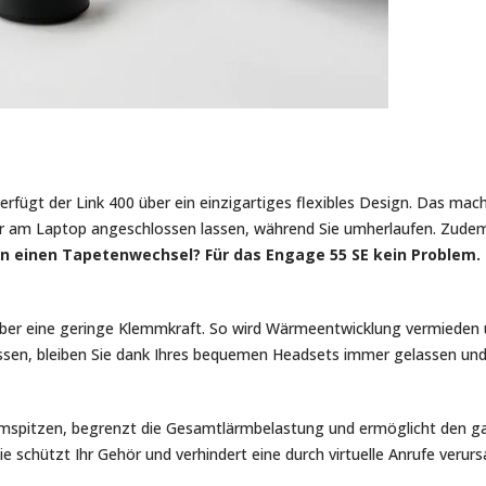
ügt der Link 400 über ein einzigartiges flexibles Design. Das mach
r am Laptop angeschlossen lassen, während Sie umherlaufen. Zudem 
en einen Tapetenwechsel? Für das Engage 55 SE kein Problem.
 über eine geringe Klemmkraft. So wird Wärmeentwicklung vermiede
ssen, bleiben Sie dank Ihres bequemen Headsets immer gelassen und
Lärmspitzen, begrenzt die Gesamtlärmbelastung und ermöglicht den
ie schützt Ihr Gehör und verhindert eine durch virtuelle Anrufe verur