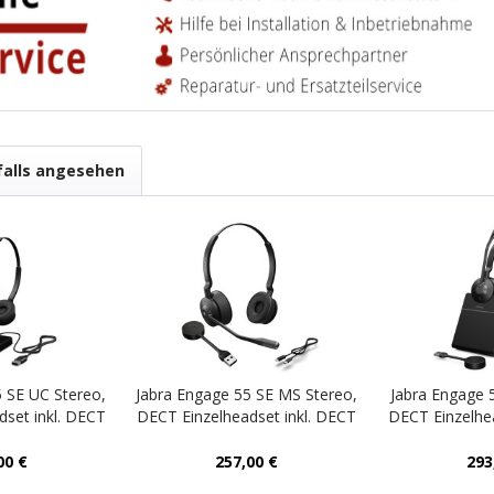
falls angesehen
 SE UC Stereo,
Jabra Engage 55 SE MS Stereo,
Jabra Engage 
set inkl. DECT
DECT Einzelheadset inkl. DECT
DECT Einzelhe
und Ladeschale
USB-A Dongle
USB-A Dongle 
00 €
257,00 €
293