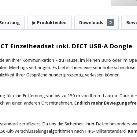
Beratung
▶ Produktvideo
Downloads
2
Bew
CT Einzelheadset inkl. DECT USB-A Dongle
de an Ihrer Kommunikation – zu Hause, im kleinen Büro oder im Open-
online Meetings verbringen. Es bietet Ihnen eine sehr hohe schnurlos
aulichkeit Ihrer Gespräche hundertprozentig verlassen können.
ung für eine Entfernung von bis zu 150 m von Ihrem Laptop. Dank 
ach an einen anderen Ort mitnehmen.
Endlich mehr Bewegungsfrei
andard zertifiziert. Da uns die Sicherheit Ihrer Daten besonders wic
 256-Bit-Verschlüsselungsalgorithmen nach FIPS-Militärstandard.
Kom