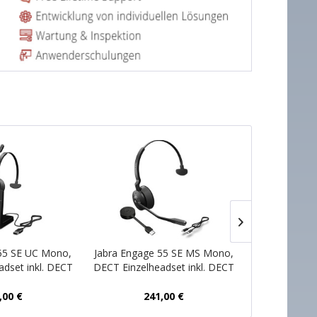
55 SE UC Mono,
Jabra Engage 55 SE MS Mono,
Jabra Engage
adset inkl. DECT
DECT Einzelheadset inkl. DECT
DECT Einzelh
und Ladeschale
USB-C Dongle
USB-
,00 €
241,00 €
25