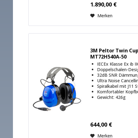
1.890,00 €
Merken
3M Peltor Twin Cu
MT72H540A-50
IECEx Klasse Ex ib I
Doppelschalen-Des
32dB SNR Dämmun
Ultra Noise Cancell
Spiralkabel mit J11 
Komfortabler Kopfb
Gewicht: 426g
644,00 €
Merken