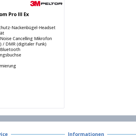
m Pro III Ex
chutz-Nackenbügel-Headset
rät
 Noise Cancelling Mikrofon
 / DMR (digitaler Funk)
 Bluetooth
angsbuchse
mmierung
ice
Informationen