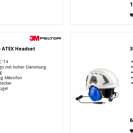
1
p ATEX Headset
3
IC T4
ign mit hoher Dämmung
g
ing Mikrofon
Stecker
ügel
6