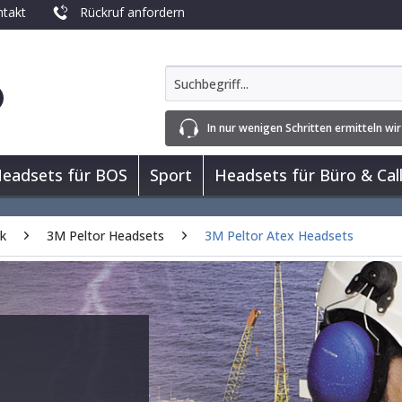
takt
Rückruf anfordern
In nur wenigen Schritten ermitteln wir
eadsets für BOS
Sport
Headsets für Büro & Cal
rk
3M Peltor Headsets
3M Peltor Atex Headsets