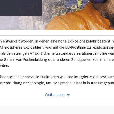
entwickelt worden, in denen eine hohe Explosionsgefahr besteht, wi
ATmosphères EXplosibles", was auf die EU-Richtlinie zur explosions
ß den strengen ATEX- Sicherheitsstandards zertifiziert sind.Sie wu
ie Gefahr von Funkenbildung oder anderen Zündquellen zu minimieren
erden.
eadsets über spezielle Funktionen wie eine integrierte Gehörschutz
unterdrückungstechnologie, um die Sprachqualität in lauter Umgebun
inklusive der notwendigen Programmierung und Adaptierung an Ihre p
Weiterlesen
werden von uns vor Auslieferung diese Details programmiert: