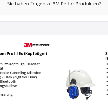
atzszenario)
diesem Headset und Ihren Wünschen (fast) keine Grenzen gesetzt. Ein
präch mit unserem Fachpersonal voraus. Insgesamt bieten unsere AT
hem Explosionsrisiko, indem sie die Sicherheit und Effizienz der Mi
om Pro III Ex (Kopfbügel)
3
(
chutz-Kopfbügel-Headset
rät
 Noise Cancelling Mikrofon
 / DMR (digitaler Funk)
 Bluetooth
angsbuchse
mmierung