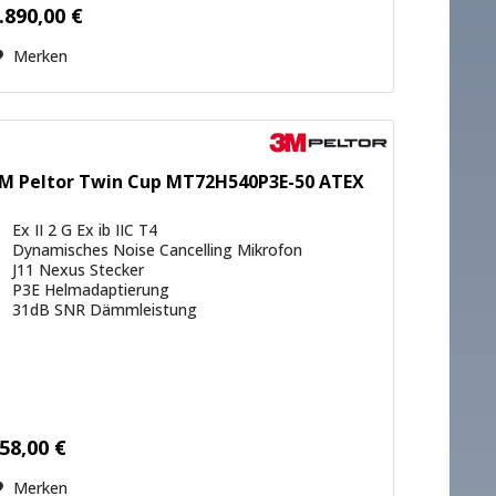
.890,00 €
Merken
M Peltor Twin Cup MT72H540P3E-50 ATEX
Ex II 2 G Ex ib IIC T4
Dynamisches Noise Cancelling Mikrofon
J11 Nexus Stecker
P3E Helmadaptierung
31dB SNR Dämmleistung
58,00 €
Merken