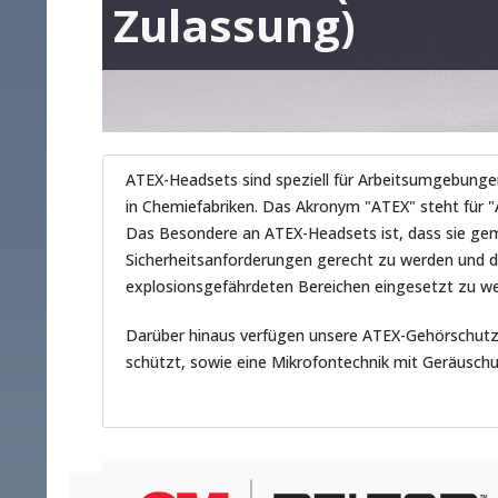
Zulassung)
ATEX-Headsets sind speziell für Arbeitsumgebungen 
in Chemiefabriken. Das Akronym "ATEX" steht für "
Das Besondere an ATEX-Headsets ist, dass sie gemä
Sicherheitsanforderungen gerecht zu werden und d
explosionsgefährdeten Bereichen eingesetzt zu w
Darüber hinaus verfügen unsere ATEX-Gehörschutzh
schützt, sowie eine Mikrofontechnik mit Geräusch
Die Headsets erhalten Sie bei uns je nach Modell 
Bei den Modellen 3M Peltor WS LiteCom Pro III Ex 