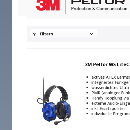
- Frequenzen
- Kanalzuordnung
- deutschsprachiges Sprach-Menü
- individuelle Sonderfunktionen (abhängig vom Eins
Filtern
Durch die vielfältigen Einsatzmöglichkeiten sind 
setzen allerdings ein ausführliches Beratungsges
Kommunikationslösung für Arbeitsumgebungen mit ho
Einhaltung der ATEX-Vorschriften gewährleisten.
3M Peltor WS LiteC
aktives ATEX Lärms
integriertes Funkge
wasserdichtes Ultra
PMR (analoger Funk)
Handy Kopplung via
externe Audio-Eing
inkl. Ersatzpolster
individuelle Progra