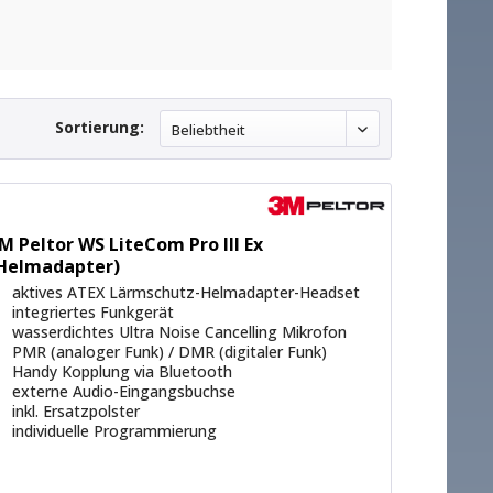
Sortierung:
Beliebtheit
e korrekte Programmierung und fehlerfreie Funktion
EX-Gehörschutzheadsets eine zuverlässige
tarbeiter verbessern und gleichzeitig die
M Peltor WS LiteCom Pro III Ex
Helmadapter)
aktives ATEX Lärmschutz-Helmadapter-Headset
integriertes Funkgerät
wasserdichtes Ultra Noise Cancelling Mikrofon
PMR (analoger Funk) / DMR (digitaler Funk)
Handy Kopplung via Bluetooth
externe Audio-Eingangsbuchse
inkl. Ersatzpolster
individuelle Programmierung