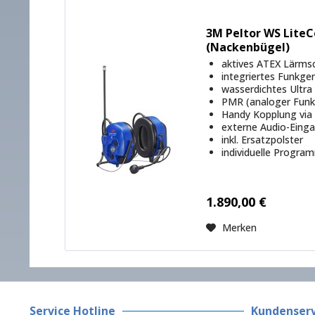
3M Peltor WS LiteCo
(Nackenbügel)
aktives ATEX Lärms
integriertes Funkge
wasserdichtes Ultra
PMR (analoger Funk)
Handy Kopplung via
externe Audio-Eing
inkl. Ersatzpolster
individuelle Progra
1.890,00 €
Merken
Service Hotline
Kundenserv