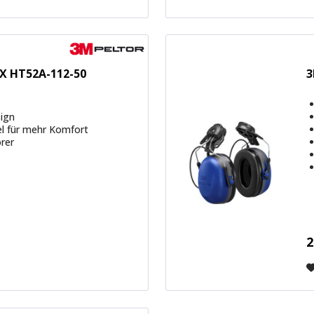
EX HT52A-112-50
3
sign
l für mehr Komfort
örer
2