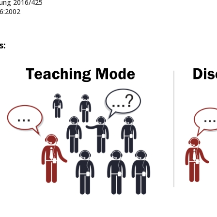
nung 2016/425
6:2002
s: