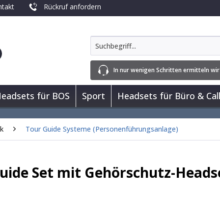
takt
Rückruf anfordern
In nur wenigen Schritten ermitteln wir
eadsets für BOS
Sport
Headsets für Büro & Cal
rk
Tour Guide Systeme (Personenführungsanlage)
uide Set mit Gehörschutz-Heads