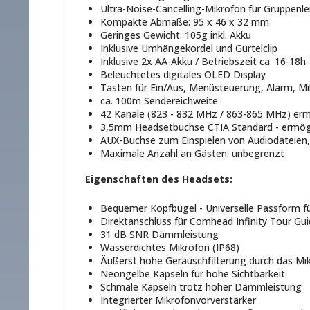
Ultra-Noise-Cancelling-Mikrofon für Gruppenle
Kompakte Abmaße: 95 x 46 x 32 mm
Geringes Gewicht: 105g inkl. Akku
Inklusive Umhängekordel und Gürtelclip
Inklusive 2x AA-Akku / Betriebszeit ca. 16-18h
Beleuchtetes digitales OLED Display
Tasten für Ein/Aus, Menüsteuerung, Alarm, M
ca. 100m Sendereichweite
42 Kanäle (823 - 832 MHz / 863-865 MHz) erm
3,5mm Headsetbuchse CTIA Standard - ermögli
AUX-Buchse zum Einspielen von Audiodateien,
Maximale Anzahl an Gästen: unbegrenzt
Eigenschaften des Headsets:
Bequemer Kopfbügel - Universelle Passform fü
Direktanschluss für Comhead Infinity Tour Gu
31 dB SNR Dämmleistung
Wasserdichtes Mikrofon (IP68)
Äußerst hohe Geräuschfilterung durch das Mik
Neongelbe Kapseln für hohe Sichtbarkeit
Schmale Kapseln trotz hoher Dämmleistung
Integrierter Mikrofonvorverstärker