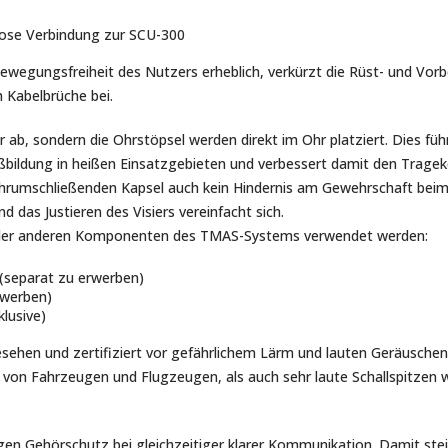
lose Verbindung zur SCU-300
ewegungsfreiheit des Nutzers erheblich, verkürzt die Rüst- und Vor
 Kabelbrüche bei.
b, sondern die Ohrstöpsel werden direkt im Ohr platziert. Dies führ
ßbildung in heißen Einsatzgebieten und verbessert damit den Trage
ohrumschließenden Kapsel auch kein Hindernis am Gewehrschaft beim
nd das Justieren des Visiers vereinfacht sich.
g der anderen Komponenten des TMAS-Systems verwendet werden:
(separat zu erwerben)
rwerben)
lusive)
sehen und zertifiziert vor gefährlichem Lärm und lauten Geräuschen
von Fahrzeugen und Flugzeugen, als auch sehr laute Schallspitzen
n Gehörschutz bei gleichzeitiger klarer Kommunikation. Damit steige