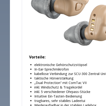
Vorteile:
elektronische Gehörschutzstöpsel
In-Ear-Sprechmikrofon
kabellose Verbindung zur SCU-300 Zentral-Un
taktische Hörverstärkung
„Dual Protection“ mit ComTac VII
inkl. Windschutz & Tragekordel
inkl. 5 verschiedener Ohrpass-Stücke
Intuitive Ein-Tasten-Bedienung
tragbares, sehr stabiles Ladeetui
Wiederaufladbar in der stabilen Ladebox