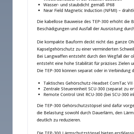
Wasser- und staubdicht gemäß IP68
Near Field Magnetic Induction (NFMI) – draht
Die kabellose Bauweise des TEP-300 erhöht die B
Beschädigungen und Ausfall der Ausrüstung durch
Die kompakte Bauform deckt nicht das ganze Ohr a
Kapselgehörschutz zu einer verminderten Schwei
Bei Langwaffen entsteht durch den Wegfall der 
entsteht eine hohe Stabilität für präzises Zielen u
Die TEP-300 können separat oder in Verbindun
Taktisches Gehörschutz-Headset ComTac VII 
Zentrale Steuereinheit SCU-300 (separat zu e
Remote Control Unit RCU-300 (bei SCU-300 ink
Die TEP-300 Gehörschutzstöpsel sind dafür vorge
die Belastung sowohl durch Dauerlärm, den Lärm 
deutlich zu reduzieren.
Die TEP-300 Lärmschutzstöpsel bieten erstklassige