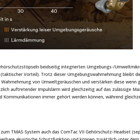
n Gehörschutzstöpseln beidseitig integrierten Umgebungs-/Umweltm
 (taktischer Vorteil). Trotz dieser Umgebungswahrnehmung bleibt die
e Wahrnehmung von Umweltgeräuschen und verstärken diese wenn g
lich auftretender Impulslärm wird gleichzeitig auf das zulässige M
und Kommunikationen immer gehört werden können, während gleichzei
zum TMAS-System auch das ComTac VII Gehörschutz-Headset (separ
inierbare akustische Schutzfunktion und können zusätzlich unter de