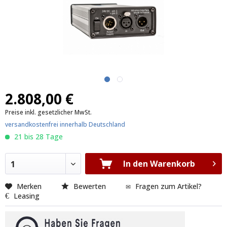
cache/production_201707131430/proxies/ShopwareProductionda10d
engine/Shopware/Components/Session/PdoSessionHandler.php
2.808,00 €
Preise inkl. gesetzlicher MwSt.
versandkostenfrei innerhalb Deutschland
21 bis 28 Tage
In den Warenkorb
1
Merken
Bewerten
Fragen zum Artikel?
Leasing