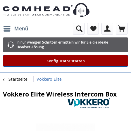
Menü
In nur wenigen Schritten ermitteln wir für Sie die ideale
Headset-Lösung
Konfigurator starten
ne/Shopware/Components/Session/PdoSessionHandler.php:536
e/Shopware/Components/Session/PdoSessionHandler.php(536):
Startseite
Vokkero Elite
e/Shopware/Components/Session/PdoSessionHandler.php(291):
nHandler-
Vokkero Elite Wireless Intercom Box
nHandler-
Library/Zend/Session.php(491):
e/Shopware/Components/DependencyInjection/Bridge/Session.php(10