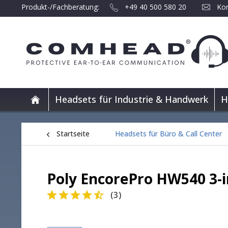
Produkt-/Fachberatung:
+49 40 500 580 20
Kon
Headsets für Industrie & Handwerk
H
Startseite
Headsets für Büro & Call Center
Poly EncorePro HW540 3-i
(
3
)