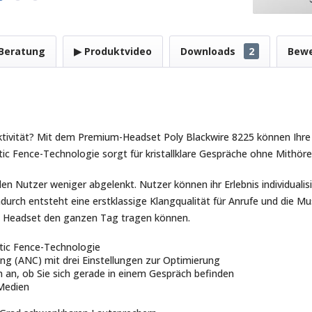
Beratung
▶ Produktvideo
Downloads
2
Bew
ktivität? Mit dem Premium-Headset Poly Blackwire 8225 können Ihre
ic Fence-Technologie sorgt für kristallklare Gespräche ohne Mithöre
n Nutzer weniger abgelenkt. Nutzer können ihr Erlebnis individualisi
rch entsteht eine erstklassige Klangqualität für Anrufe und die Mu
as Headset den ganzen Tag tragen können.
stic Fence-Technologie
ling (ANC) mit drei Einstellungen zur Optimierung
an, ob Sie sich gerade in einem Gespräch befinden
 Medien