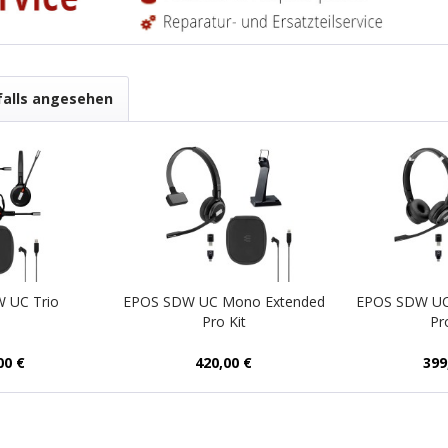
falls angesehen
 UC Trio
EPOS SDW UC Mono Extended
EPOS SDW UC
Pro Kit
Pr
00 €
420,00 €
399