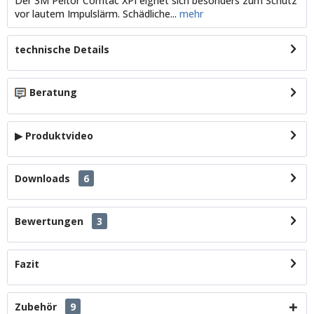
Der 3M Peltor Comtac XPI eignet sich besonders zum Schutz
vor lautem Impulslärm. Schädliche...
mehr
technische Details
Beratung
▶ Produktvideo
Downloads
6
Bewertungen
3
Fazit
Zubehör
9