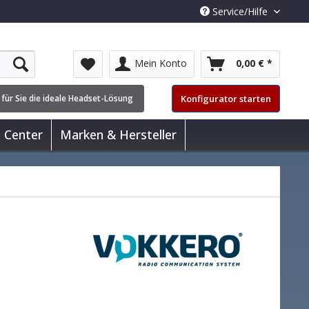
Service/Hilfe
Mein Konto
0,00 € *
Konfigurator starten
 für Sie die ideale Headset-Lösung
l Center
Marken & Hersteller