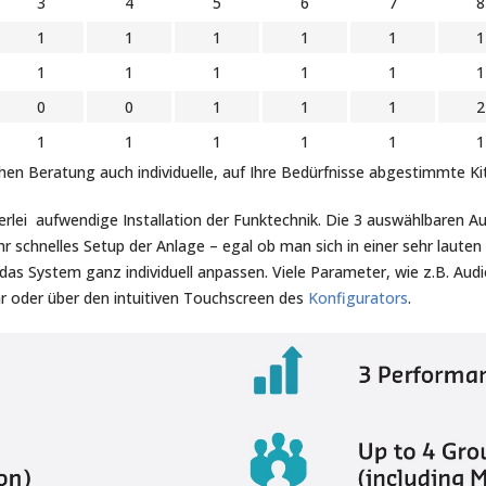
3
4
5
6
7
8
1
1
1
1
1
1
1
1
1
1
1
1
0
0
1
1
1
2
1
1
1
1
1
1
chen Beratung auch individuelle, auf Ihre Bedürfnisse abgestimmte 
rlei aufwendige Installation der Funktechnik. Die 3 auswählbaren Au
 schnelles Setup der Anlage – egal ob man sich in einer sehr laute
h das System ganz individuell anpassen. Viele Parameter, wie z.B. Aud
ar oder über den intuitiven Touchscreen des
Konfigurators
.