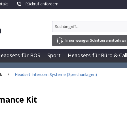
takt
Rückruf anfordern
In nur wenigen Schritten ermitteln wir
eadsets für BOS
Sport
Headsets für Büro & Cal
rk
Headset Intercom Systeme (Sprechanlagen)
mance Kit