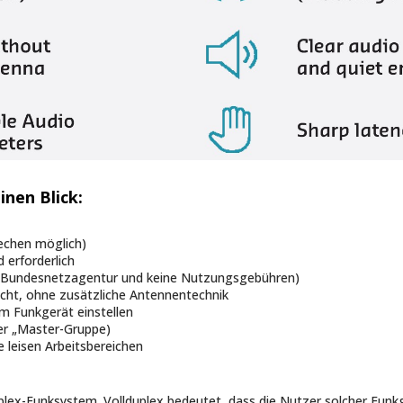
inen Blick:
echen möglich)
 erforderlich
er Bundesnetzagentur und keine Nutzungsgebühren)
icht, ohne zusätzliche Antennentechnik
m Funkgerät einstellen
ner „Master-Gruppe)
e leisen Arbeitsbereichen
plex-Funksystem. Vollduplex bedeutet, dass die Nutzer solcher Funk