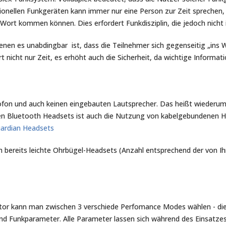
tionellen Funkgeräten kann immer nur eine Person zur Zeit sprechen
u Wort kommen können. Dies erfordert Funkdisziplin, die jedoch nicht
nen es unabdingbar ist, dass die Teilnehmer sich gegenseitig „ins Wo
 nicht nur Zeit, es erhöht auch die Sicherheit, da wichtige Informati
rofon und auch keinen eingebauten Lautsprecher. Das heißt wiederu
llosen Bluetooth Headsets ist auch die Nutzung von kabelgebundenen 
ardian Headsets
ch bereits leichte Ohrbügel-Headsets (Anzahl entsprechend der von 
ator kann man zwischen 3 verschiede Perfomance Modes wählen - d
und Funkparameter. Alle Parameter lassen sich während des Einsatzes