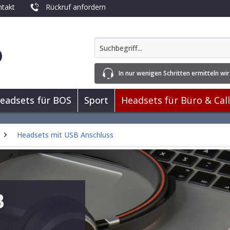
takt
Rückruf anfordern
In nur wenigen Schritten ermitteln wir
eadsets für BOS
Sport
Headsets für Büro & Cal
Headsets mit USB Anschluss
B