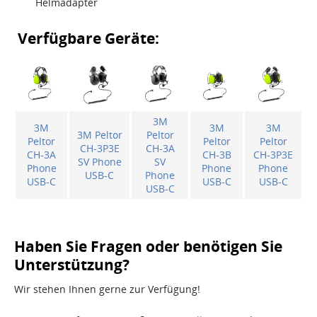
Helmadapter
Verfügbare Geräte:
3M
3M
3M
3M
3M Peltor
Peltor
Peltor
Peltor
Peltor
CH-3P3E
CH-3A
CH-3A
CH-3B
CH-3P3E
SV Phone
SV
Phone
Phone
Phone
USB-C
Phone
USB-C
USB-C
USB-C
USB-C
Haben Sie Fragen oder benötigen Sie
Unterstützung?
Wir stehen Ihnen gerne zur Verfügung!