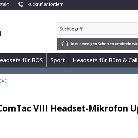
takt
Rückruf anfordern
In nur wenigen Schritten ermitteln wir
eadsets für BOS
Sport
Headsets für Büro & Call
EAD
ComTac VIII Headset-Mikrofon 