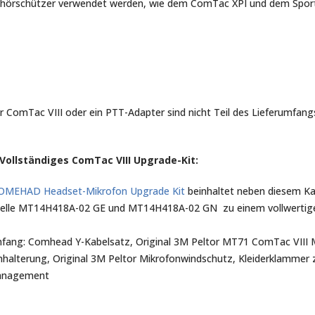
Gehörschützer verwendet werden, wie dem ComTac XPI und dem Spor
r ComTac VIII oder ein PTT-Adapter sind nicht Teil des Lieferumfang
Vollständiges ComTac VIII Upgrade-Kit:
OMEHAD Headset-Mikrofon Upgrade Kit
beinhaltet neben diesem Ka
delle MT14H418A-02 GE und MT14H418A-02 GN zu einem vollwertig
mfang: Comhead Y-Kabelsatz, Original 3M Peltor MT71 ComTac VIII M
halterung, Original 3M Peltor Mikrofonwindschutz, Kleiderklammer 
anagement