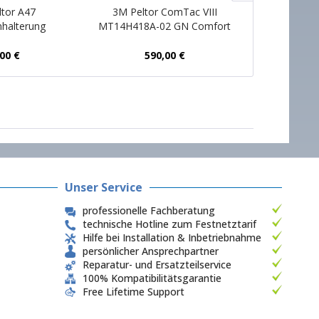
ltor A47
3M Peltor ComTac VIII
3M Pelto
nhalterung
MT14H418A-02 GN Comfort
MT14H418A-
Pack
,00 €
590,00 €
59
Unser Service
professionelle Fachberatung
technische Hotline zum Festnetztarif
Hilfe bei Installation & Inbetriebnahme
persönlicher Ansprechpartner
Reparatur- und Ersatzteilservice
100% Kompatibilitätsgarantie
Free Lifetime Support