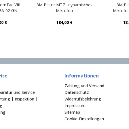
omTac VIII
3M Peltor MT71 dynamisches
3M Pe
8A-02 GN
Mikrofon
Mikrofo
00 €
184,00 €
18
ice
Informationen
Zahlung und Versand
aratur und Service
Datenschutz
tung | Inspektion |
Widerrufsbelehrung
ng
Impressum
ing
Sitemap
Cookie-Einstellungen